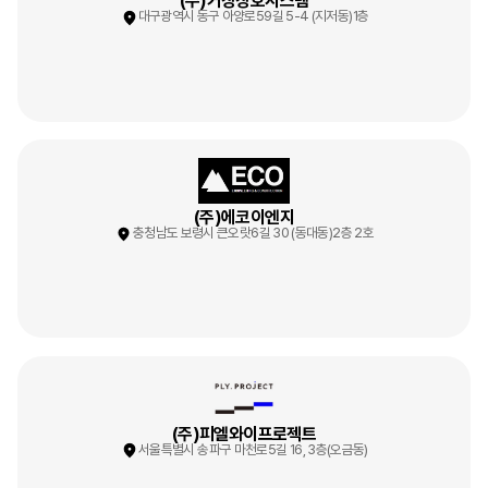
(주)거창창호시스템
대구광역시 동구 아양로59길 5-4 (지저동)1층
(주)에코이엔지
충청남도 보령시 큰오랏6길 30 (동대동)2층 2호
(주)피엘와이프로젝트
서울특별시 송파구 마천로5길 16, 3층(오금동)