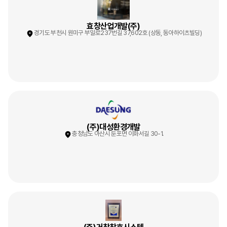
효창산업개발(주)
경기도 부천시 원미구 부일로237번길 37,602호 (상동, 동아하이츠빌딩)
(주)대성환경개발
충청남도 아산시 둔포면 이화서길 30-1.