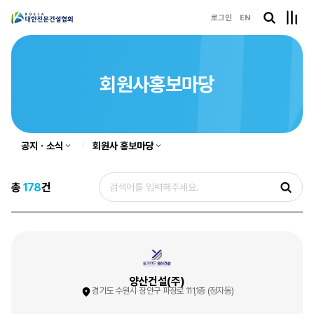
로그인
EN
회원사홍보마당
공지ㆍ소식
회원사 홍보마당
총
178
건
양산건설(주)
경기도 수원시 장안구 파장로 111,1층 (정자동)