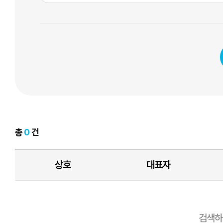
총
0
건
상호
대표자
검색하