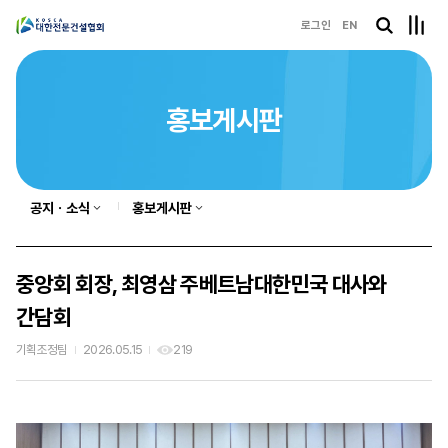
로그인
EN
홍보게시판
공지ㆍ소식
홍보게시판
중앙회 회장, 최영삼 주베트남대한민국 대사와
간담회
기획조정팀
2026.05.15
219