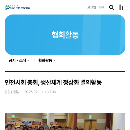
로그인
EN
협회활동
공지ㆍ소식
협회활동
인천시회 총회, 생산체계 정상화 결의활동
건설산업팀
2026.02.11
736